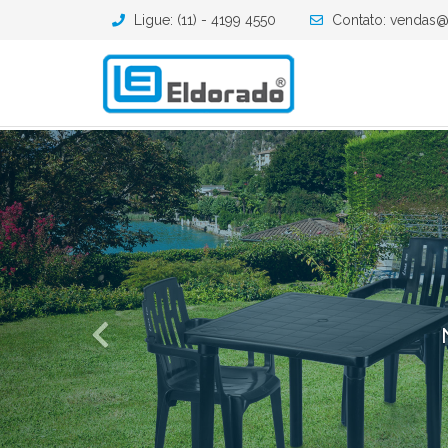
Ligue: (11) - 4199 4550
Contato: vendas@
Previous
N