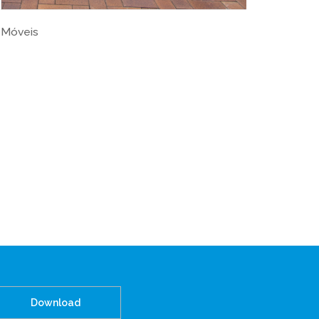
Contentores
Download