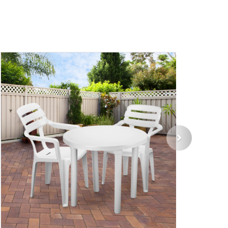
Organizadores
Next
Colheita
Garrafeiras
Industrial