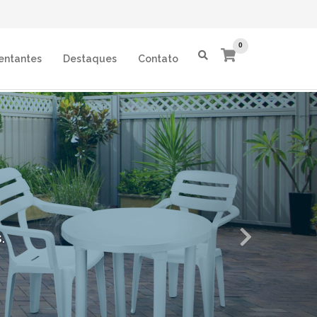
0
entantes
Destaques
Contato
Next
al
.