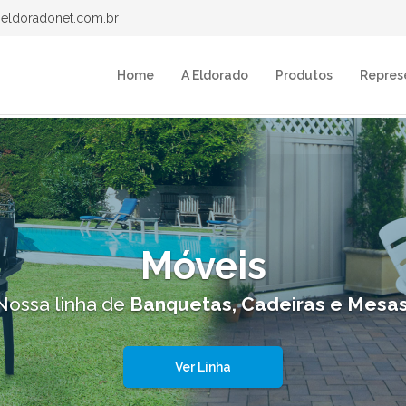
eldoradonet.com.br
Home
A Eldorado
Produtos
Repres
Contentores
ossa linha de
Colheita, Garrafeiras e Industri
Ver Linha